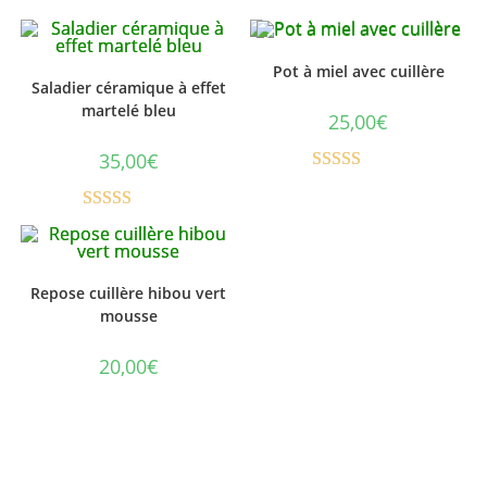
Pot à miel avec cuillère
Saladier céramique à effet
martelé bleu
25,00
€
35,00
€
Note
5.00
sur 5
Note
5.00
sur 5
Repose cuillère hibou vert
mousse
20,00
€