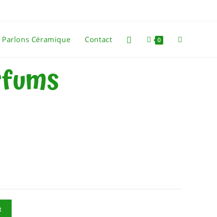
Parlons Céramique
Contact
0
rfums
R