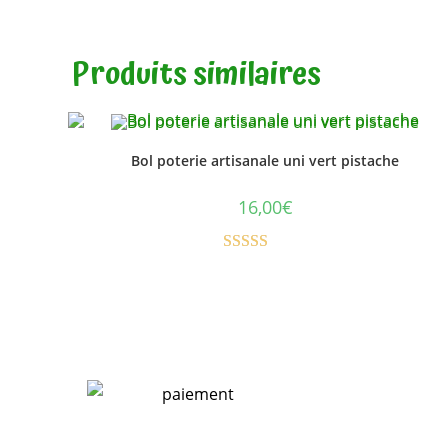
sur 5
Produits similaires
Bol poterie artisanale uni vert pistache
16,00
€
Note
5.00
sur 5