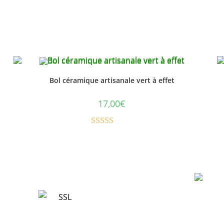
Bol céramique artisanale vert à effet
17,00
€
Note
5.00
sur 5