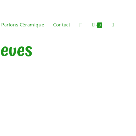
Parlons Céramique
Contact
0
leues