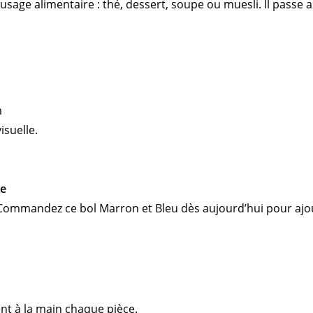
age alimentaire : thé, dessert, soupe ou muesli. Il passe au
m
suelle.
re
mmandez ce bol Marron et Bleu dès aujourd’hui pour ajoute
nt à la main chaque pièce.