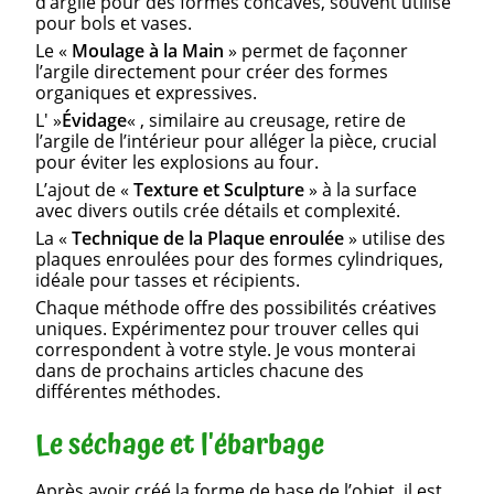
d’argile pour des formes concaves, souvent utilisé
pour bols et vases.
Le «
Moulage à la Main
» permet de façonner
l’argile directement pour créer des formes
organiques et expressives.
L' »
Évidage
« , similaire au creusage, retire de
l’argile de l’intérieur pour alléger la pièce, crucial
pour éviter les explosions au four.
L’ajout de «
Texture et Sculpture
» à la surface
avec divers outils crée détails et complexité.
La «
Technique de la Plaque enroulée
» utilise des
plaques enroulées pour des formes cylindriques,
idéale pour tasses et récipients.
Chaque méthode offre des possibilités créatives
uniques. Expérimentez pour trouver celles qui
correspondent à votre style. Je vous monterai
dans de prochains articles chacune des
différentes méthodes.
Le séchage et l'ébarbage
Après avoir créé la forme de base de l’objet, il est